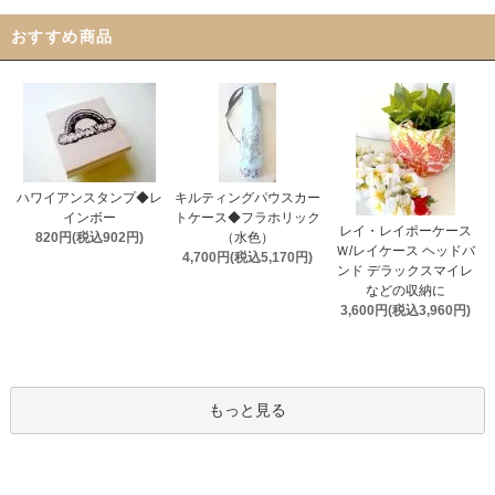
おすすめ商品
ハワイアンスタンプ◆レ
キルティングパウスカー
インボー
トケース◆フラホリック
レイ・レイポーケース
820円(税込902円)
（水色）
Ｗ/レイケース ヘッドバ
4,700円(税込5,170円)
ンド デラックスマイレ
などの収納に
3,600円(税込3,960円)
もっと見る