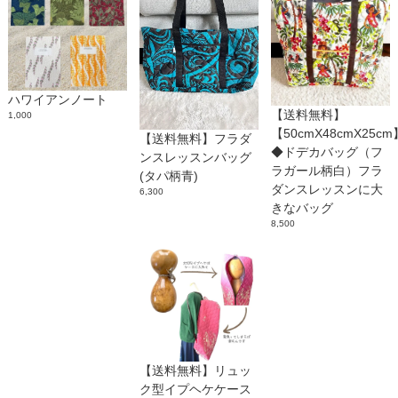
ハワイアンノート
【送料無料】
1,000
【50cmX48cmX25cm
【送料無料】フラダ
◆ドデカバッグ（フ
ンスレッスンバッグ
ラガール柄白）フラ
(タパ柄青)
ダンスレッスンに大
6,300
きなバッグ
8,500
【送料無料】リュッ
ク型イプヘケケース