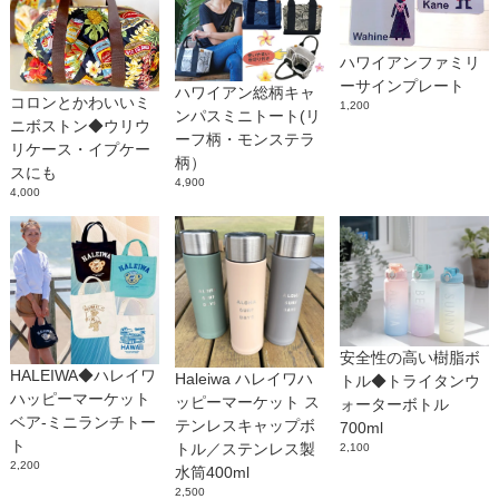
ハワイアンファミリ
ーサインプレート
ハワイアン総柄キャ
コロンとかわいいミ
1,200
ンパスミニトート(リ
ニボストン◆ウリウ
ーフ柄・モンステラ
リケース・イプケー
柄）
スにも
4,900
4,000
安全性の高い樹脂ボ
HALEIWA◆ハレイワ
Haleiwa ハレイワハ
トル◆トライタンウ
ハッピーマーケット
ッピーマーケット ス
ォーターボトル
ベア-ミニランチトー
テンレスキャップボ
700ml
ト
トル／ステンレス製
2,100
2,200
水筒400ml
2,500