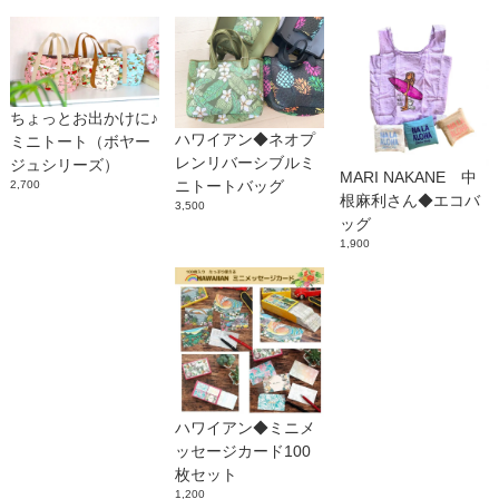
ちょっとお出かけに♪
ハワイアン◆ネオプ
ミニトート（ボヤー
レンリバーシブルミ
ジュシリーズ）
MARI NAKANE 中
ニトートバッグ
2,700
根麻利さん◆エコバ
3,500
ッグ
1,900
ハワイアン◆ミニメ
ッセージカード100
枚セット
1,200