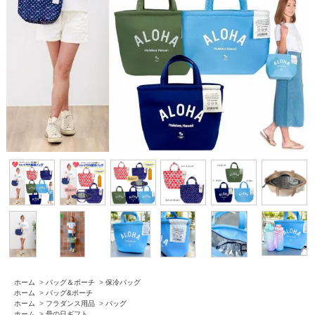
ホーム
>
バッグ＆ポーチ
>
保冷バッグ
ホーム
>
バッグ&ポーチ
ホーム
>
フラダンス用品
>
バッグ
ホーム
>
母の日ギフト