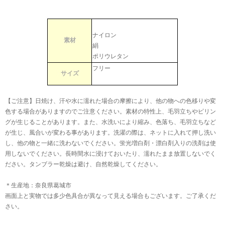
ナイロン
素材
絹
ポリウレタン
フリー
サイズ
【ご注意】日焼け、汗や水に濡れた場合の摩擦により、他の物への色移りや変
色する場合がありますのでご注意ください。素材の特性上、毛羽立ちやピリン
グが生じることがあります。また、水洗いにより縮み、色落ち、毛羽立ちなど
が生じ、風合いが変わる事があります。洗濯の際は、ネットに入れて押し洗い
し、他の物と一緒に洗わないでください。蛍光増白剤・漂白剤入りの洗剤は使
用しないでください。長時間水に浸けておいたり、濡れたまま放置しないでく
ださい。タンブラー乾燥は避け、自然乾燥してください。
＊生産地：奈良県葛城市
画面上と実物では多少色具合が異なって見える場合もございます。ご了承くだ
さい。