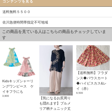
コンテンツを見る
送料無料５５００
佐川急便時間帯指定不可地域
この商品を見ている人はこちらの商品もチェックしていま
す
【送料無料】フラダ
ンス◆パウスカート
Kidsキッズシャーリ
◆ハイビスカス&レ
ングワンピース ケ
イ（赤）
イキフラにも
6,500
3,900
【気になるお尻周り
も隠れます】プルメ
リア柄チュニック丈