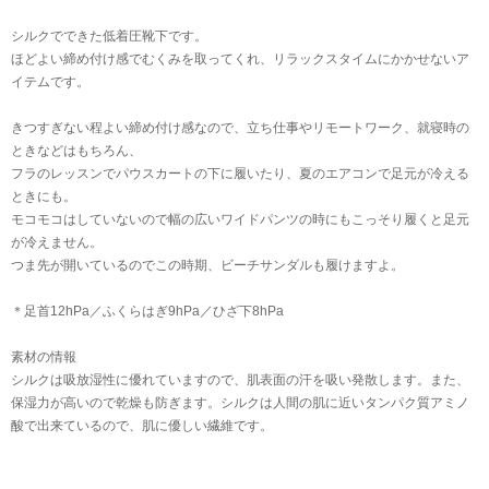
シルクでできた低着圧靴下です。
ほどよい締め付け感でむくみを取ってくれ、リラックスタイムにかかせないア
イテムです。
きつすぎない程よい締め付け感なので、立ち仕事やリモートワーク、就寝時の
ときなどはもちろん、
フラのレッスンでパウスカートの下に履いたり、夏のエアコンで足元が冷える
ときにも。
モコモコはしていないので幅の広いワイドパンツの時にもこっそり履くと足元
が冷えません。
つま先が開いているのでこの時期、ビーチサンダルも履けますよ。
＊足首12hPa／ふくらはぎ9hPa／ひざ下8hPa
素材の情報
シルクは吸放湿性に優れていますので、肌表面の汗を吸い発散します。また、
保湿力が高いので乾燥も防ぎます。シルクは人間の肌に近いタンパク質アミノ
酸で出来ているので、肌に優しい繊維です。