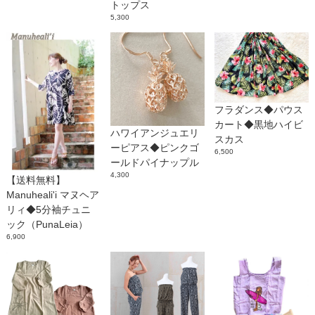
トップス
5,300
フラダンス◆パウス
カート◆黒地ハイビ
ハワイアンジュエリ
スカス
ーピアス◆ピンクゴ
6,500
ールドパイナップル
4,300
【送料無料】
Manuheali'i マヌヘア
リィ◆5分袖チュニ
ック（PunaLeia）
6,900