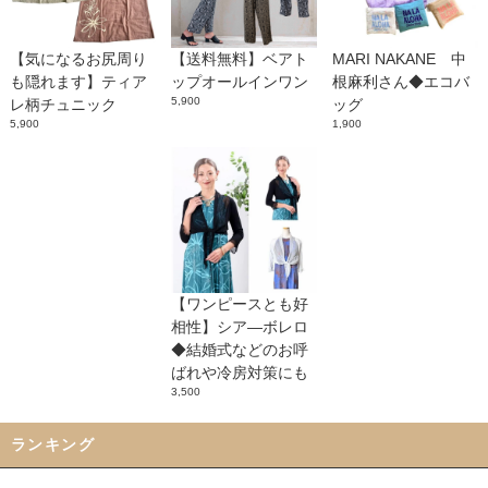
【気になるお尻周り
【送料無料】ベアト
MARI NAKANE 中
も隠れます】ティア
ップオールインワン
根麻利さん◆エコバ
5,900
レ柄チュニック
ッグ
5,900
1,900
【ワンピースとも好
相性】シア―ボレロ
◆結婚式などのお呼
ばれや冷房対策にも
3,500
ランキング