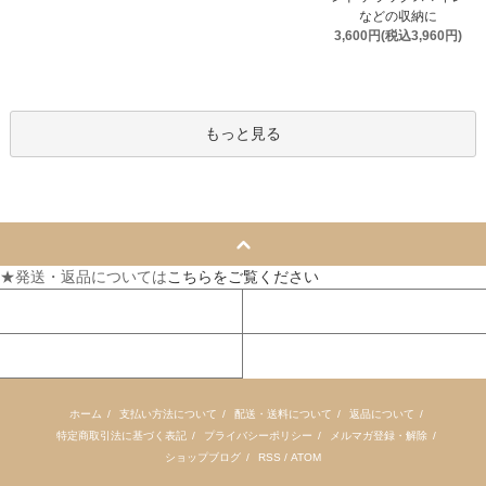
などの収納に
3,600円(税込3,960円)
もっと見る
★発送・返品については
こちらをご覧ください
マイアカウント
カートを見る
お問い合わせ
ホーム
/
支払い方法について
/
配送・送料について
/
返品について
/
特定商取引法に基づく表記
/
プライバシーポリシー
/
メルマガ登録・解除
/
ショップブログ
/
RSS
/
ATOM