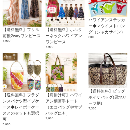
ハワイアンステッカ
ー◆マウイストロン
【送料無料】フリル
【送料無料】ホルタ
グ（シャカサイン）
前後2wayワンピース
ーネックハワイアン
800
7,900
ワンピース
7,900
【送料無料】ビッグ
【送料無料】フラダ
【肩掛け可】ハワイ
ホイケバッグ(黒地リ
ンスバケツ型イプケ
アン柄薄手トート
ーフ柄)
ース◆レイポーケー
（エコバッグやサブ
7,300
スとのセットも選択
バッグにも）
2,600
可
5,000